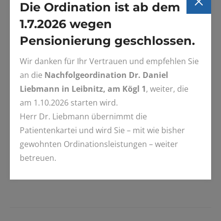
Die Ordination ist ab dem
1.7.2026 wegen
Pensionierung geschlossen.
Wir danken für Ihr Vertrauen und empfehlen Sie
an die
Nachfolgeordination Dr. Daniel
Andrea wurde unverschuldet am 31.5. 2022 durch einen
Liebmann in Leibnitz, am Kögl 1
, weiter, die
tragischen Verkehrsunfall aus unserer Mitte gerissen.
am 1.10.2026 starten wird.
Sie war für uns eine kompetente und fürsorgliche Kollegin
Herr Dr. Liebmann übernimmt die
und bleibt uns immer als liebenswerter Mensch in
Patientenkartei und wird Sie – mit wie bisher
Erinnerung. Wie trauern um Sie.
gewohnten Ordinationsleistungen – weiter
betreuen.
12. Juli 2022
Post