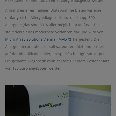
Reaktionen können durch eine Allergie ausgelöst werden.
Anhand einer einmaligen Blutabnahme bieten wir eine
umfangreiche Allergiediagnostik an, die knapp 300
Allergene (das sind 80 % aller möglichen) umfasst. Diese
stellt derzeit das modernste Verfahren dar und wird von
Micro Array Solutions Vienna (MAD X)
hergestellt. Die
Allergieinterpretation ist softwareunterstützt und basiert
auf der Identifikation allergen-spezifischer IgE-Antikörper.
Die gesamte Diagnostik kann derzeit zu einem Kostenersatz
von 180 Euro angeboten werden.