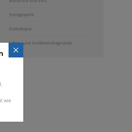
Blutdruck und EKG
Sonographie
Endoskopie
Labor- und Funktionsdiagnostik
n
1
,
t wie