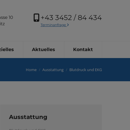
+43 3452 / 84 434
sse 10
itz
Terminanfrage
ielles
Aktuelles
Kontakt
You are here:
Home
Ausstattung
Blutdruck und EKG
Ausstattung