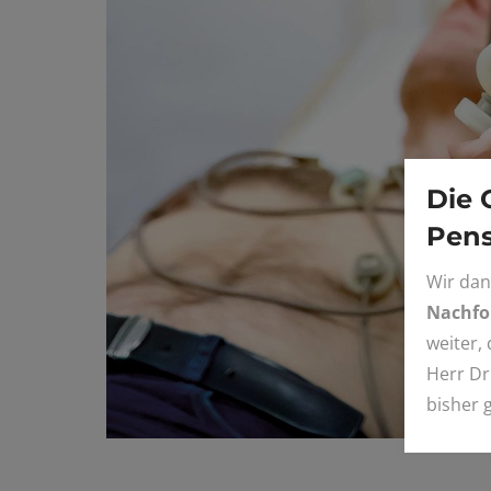
Die 
Pens
Wir dan
Nachfol
weiter,
Herr Dr
bisher 