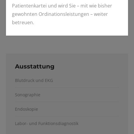
Patientenkartei und wird Sie – mit wie bisher
Gefäßsonographie
gewohnten Ordinationsleistungen – weiter
betreuen.
Weichteilsonographie
Ausstattung
Blutdruck und EKG
Sonographie
Endoskopie
Labor- und Funktionsdiagnostik