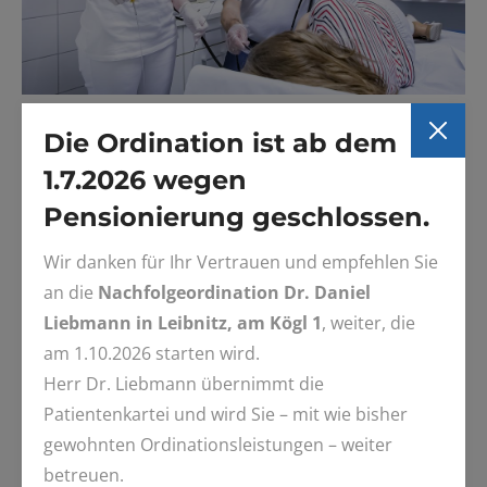
Die Ordination ist ab dem
1.7.2026 wegen
Da die Endoskopie unter dem Ruf der Schmerzhaftigkeit
leidet, wird versucht möglichst schonend die
Pensionierung geschlossen.
endoskopischen Untersuchungen durchzuführen.
Wir danken für Ihr Vertrauen und empfehlen Sie
an die
Nachfolgeordination Dr. Daniel
Gastroskopie (Magenspiegelung)
Liebmann in Leibnitz, am Kögl 1
, weiter, die
Colonoskopie (Dickdarmspiegelung)
am 1.10.2026 starten wird.
Herr Dr. Liebmann übernimmt die
Rektoskopie (Mastdarmspiegelung)
Patientenkartei und wird Sie – mit wie bisher
gewohnten Ordinationsleistungen – weiter
betreuen.