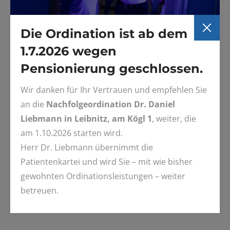
Die Ordination ist ab dem
1.7.2026 wegen
Pensionierung geschlossen.
Wir danken für Ihr Vertrauen und empfehlen Sie
UV-Licht vermittelte Photooxidation von Indolringen in
an die
Nachfolgeordination Dr. Daniel
Proteinen, die Tryptophan enthalten, ist ein möglicher Weg
Liebmann in Leibnitz, am Kögl 1
, weiter, die
um aerosolvermittelte Infektionen zu senken. Wir benützen
am 1.10.2026 starten wird.
diesen Weg seit Anbeginn der Pandemie.
Herr Dr. Liebmann übernimmt die
Weitere Details:
Patientenkartei und wird Sie – mit wie bisher
Royal Society of Chemistry
gewohnten Ordinationsleistungen – weiter
betreuen.
Researchgate.net