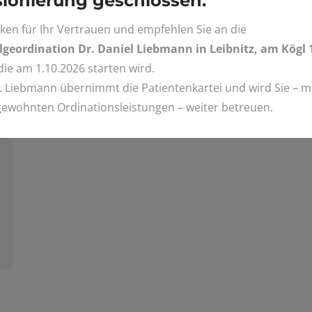
ionierung geschlossen.
ken für Ihr Vertrauen und empfehlen Sie an die
geordination Dr. Daniel Liebmann in Leibnitz, am Kögl 
 die am 1.10.2026 starten wird.
. Liebmann übernimmt die Patientenkartei und wird Sie – mi
gewohnten Ordinationsleistungen – weiter betreuen.