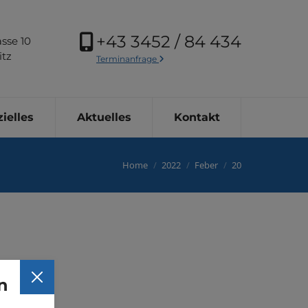
+43 3452 / 84 434
sse 10
itz
Terminanfrage
ielles
Aktuelles
Kontakt
You are here:
Home
2022
Feber
20
n