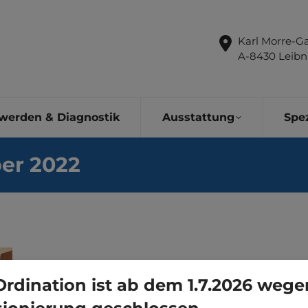
Karl Morre-Ga
A-8430 Leibn
werden & Diagnostik
Ausstattung
Spez
ber 2022
Ordination ist ab dem 1.7.2026 wege