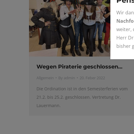
Pens
Wir dan
Nachfol
weiter,
Herr Dr
bisher 
Wegen Piraterie geschlossen…
Allgemein
By
admin
20. Feber 2022
Die Ordination ist in den Semesterferien vom
21.2. bis 25.2. geschlossen. Vertretung Dr.
Lauermann.