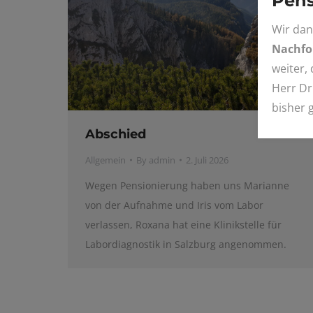
Pens
Wir dan
Nachfol
weiter,
Herr Dr
bisher 
Abschied
Allgemein
By
admin
2. Juli 2026
Wegen Pensionierung haben uns Marianne
von der Aufnahme und Iris vom Labor
verlassen, Roxana hat eine Klinikstelle für
Labordiagnostik in Salzburg angenommen.