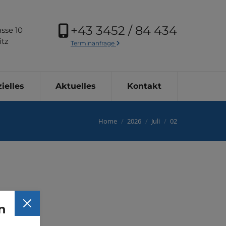
+43 3452 / 84 434
sse 10
itz
Terminanfrage
ielles
Aktuelles
Kontakt
You are here:
Home
2026
Juli
02
n