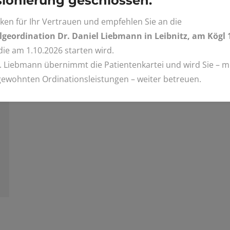
ionierung geschlossen.
ken für Ihr Vertrauen und empfehlen Sie an die
geordination Dr. Daniel Liebmann in Leibnitz, am Kögl 
 die am 1.10.2026 starten wird.
. Liebmann übernimmt die Patientenkartei und wird Sie – mi
gewohnten Ordinationsleistungen – weiter betreuen.